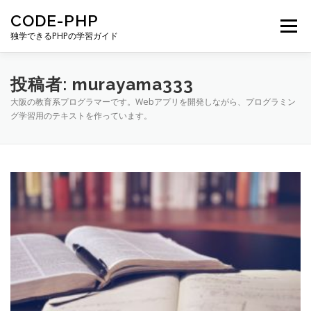
コンテンツへスキップ
CODE-PHP
メニュー
独学できるPHPの学習ガイド
GET STARTED
PHP-BASIC
PHP-WEB
投稿者:
murayama333
大阪の教育系プログラマーです。Webアプリを開発しながら、プログラミン
グ学習用のテキストを作っています。
PHP-OOP
PHP-DB
LARAVEL