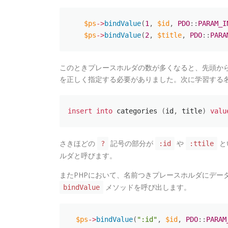
$ps
-
>
bindValue
(
1
,
$id
,
PDO
:
:
PARAM_I
$ps
-
>
bindValue
(
2
,
$title
,
PDO
:
:
PARA
このときプレースホルダの数が多くなると、先頭か
を正しく指定する必要がありました。次に学習する名
insert
into
 categories 
(
id
,
 title
)
valu
さきほどの
記号の部分が
や
と
?
:id
:ttile
ルダと呼びます。
またPHPにおいて、名前つきプレースホルダにデー
メソッドを呼び出します。
bindValue
$ps
-
>
bindValue
(
":id"
,
$id
,
PDO
:
:
PARAM