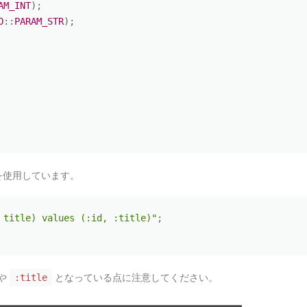
AM_INT
)
;
O
:
:
PARAM_STR
)
;
を使用しています。
 title) values (:id, :title)"
;
や
となっている点に注意してください。
:title