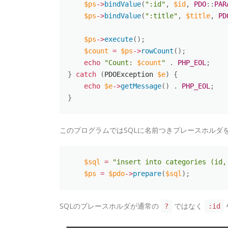
$ps
-
>
bindValue
(
":id"
,
$id
,
PDO
:
:
PAR
$ps
-
>
bindValue
(
":title"
,
$title
,
PD
$ps
-
>
execute
(
)
;
$count
=
$ps
-
>
rowCount
(
)
;
echo
"Count: 
$count
"
.
PHP_EOL
;
}
catch
(
PDOException 
$e
)
{
echo
$e
-
>
getMessage
(
)
.
PHP_EOL
;
}
このプログラムではSQLに名前つきプレースホルダ
$sql
=
"insert into categories (id,
$ps
=
$pdo
-
>
prepare
(
$sql
)
;
SQLのプレースホルダが通常の
ではなく
?
:id