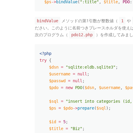
$ps
-
>
bindValue
(
":title"
,
$title
,
PDO
:
メソッドの第1引数が整数値（
や
bindValue
1
ださい。このように名前つきプレースホルダを使え
次のプログラム（
）を作成してみまし
pdo12.php
<?php
try
{
$dsn
=
"sqlite:eldb.sqlite3"
;
$username
=
null
;
$passwd
=
null
;
$pdo
=
new
PDO
(
$dsn
,
$username
,
$pa
$sql
=
"insert into categories (id,
$ps
=
$pdo
-
>
prepare
(
$sql
)
;
$id
=
5
;
$title
=
"Biz"
;