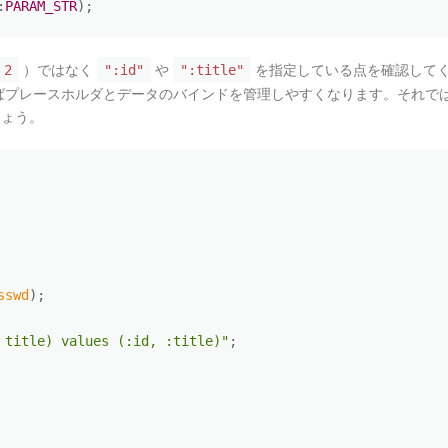
:
PARAM_STR
)
;
）ではなく
や
を指定している点を確認して
2
":id"
":title"
ばプレースホルダとデータのバインドを管理しやすくなります。それで
ょう。
sswd
)
;
 title) values (:id, :title)"
;