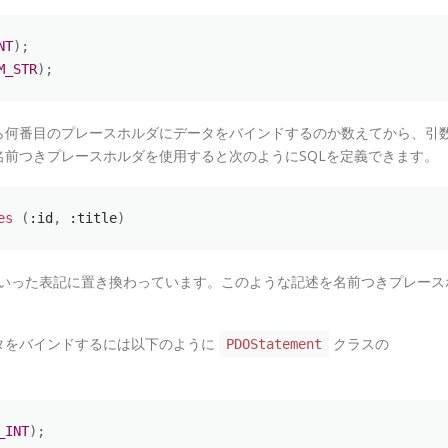
NT
)
;
M_STR
)
;
ら何番目のプレースホルダにデータをバインドするのか数えてから、引
前つきプレースホルダを使用すると次のようにSQLを定義できます。
es
(
:id
,
 :title
)
いった表記に置き換わっています。このような記述を名前つきプレース
タをバインドするには以下のように
クラスの
PDOStatement
_INT
)
;