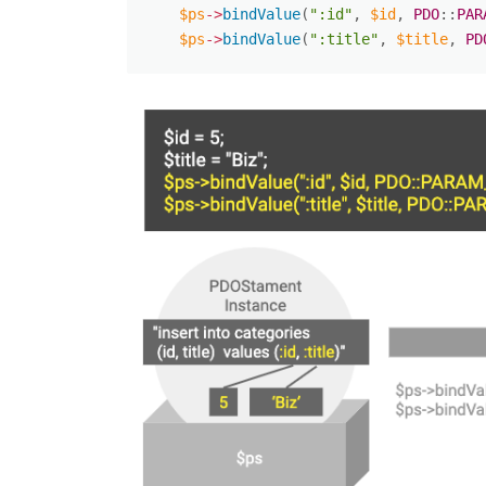
$ps
-
>
bindValue
(
":id"
,
$id
,
PDO
:
:
PAR
$ps
-
>
bindValue
(
":title"
,
$title
,
PD