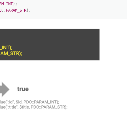
AM_INT
)
;
O
:
:
PARAM_STR
)
;