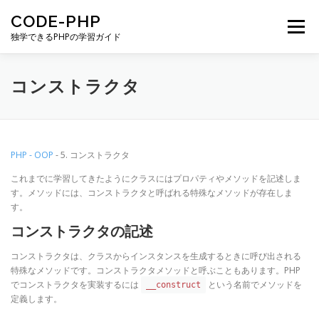
コンテンツへスキップ
CODE-PHP
メニュー
独学できるPHPの学習ガイド
GET STARTED
PHP-BASIC
PHP-WEB
コンストラクタ
PHP-OOP
PHP-DB
LARAVEL
PHP - OOP
- 5. コンストラクタ
これまでに学習してきたようにクラスにはプロパティやメソッドを記述しま
す。メソッドには、コンストラクタと呼ばれる特殊なメソッドが存在しま
す。
コンストラクタの記述
コンストラクタは、クラスからインスタンスを生成するときに呼び出される
特殊なメソッドです。コンストラクタメソッドと呼ぶこともあります。PHP
でコンストラクタを実装するには
という名前でメソッドを
__construct
定義します。