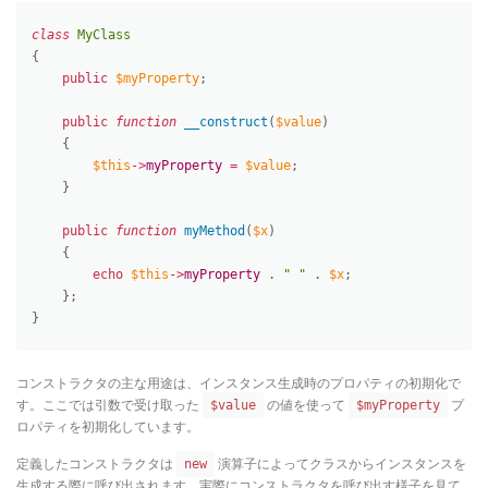
class
MyClass
{
public
$myProperty
;
public
function
__construct
(
$value
)
{
$this
-
>
myProperty
=
$value
;
}
public
function
myMethod
(
$x
)
{
echo
$this
-
>
myProperty
.
" "
.
$x
;
}
;
}
コンストラクタの主な用途は、インスタンス生成時のプロパティの初期化で
す。ここでは引数で受け取った
の値を使って
プ
$value
$myProperty
ロパティを初期化しています。
定義したコンストラクタは
演算子によってクラスからインスタンスを
new
生成する際に呼び出されます。実際にコンストラクタを呼び出す様子を見て