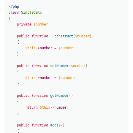
<?php
class
SimpleCalc
{
private
$number
;
public
function
__construct
(
$number
)
{
$this
-
>
number
=
$number
;
}
public
function
setNumber
(
$number
)
{
$this
-
>
number
=
$number
;
}
public
function
getNumber
(
)
{
return
$this
-
>
number
;
}
public
function
add
(
$x
)
{