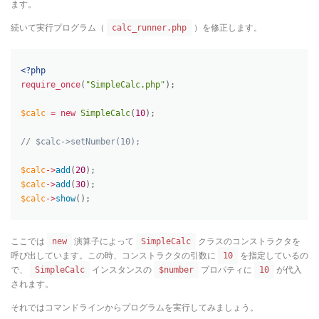
ます。
続いて実行プログラム（
）を修正します。
calc_runner.php
<?php
require_once
(
"SimpleCalc.php"
)
;
$calc
=
new
SimpleCalc
(
10
)
;
// $calc->setNumber(10);
$calc
-
>
add
(
20
)
;
$calc
-
>
add
(
30
)
;
$calc
-
>
show
(
)
;
ここでは
演算子によって
クラスのコンストラクタを
new
SimpleCalc
呼び出しています。この時、コンストラクタの引数に
を指定しているの
10
で、
インスタンスの
プロパティに
が代入
SimpleCalc
$number
10
されます。
それではコマンドラインからプログラムを実行してみましょう。