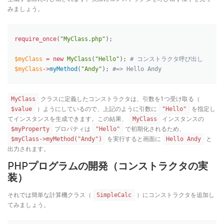
みましょう。
require_once
(
"MyClass.php"
)
;
$myClass
=
new
MyClass
(
"Hello"
)
;
# コンストラクタ呼び出し
$myClass
-
>
myMethod
(
"Andy"
)
;
#=> Hello Andy
クラスに定義したコンストラクタは、引数を1つ受け取る（
MyClass
）ようにしているので、上記のように引数に
を指定し
$value
"Hello"
てインスタンスを生成できます。この結果、
インスタンスの
MyClass
プロパティは
で初期化されるため、
$myProperty
"Hello"
を実行すると画面に
と
$myClass->myMethod("Andy")
Hello Andy
出力されます。
PHPプログラムの開発（コンストラクタの実
装）
それでは簡単な計算機クラス（
）にコンストラクタを追加し
SimpleCalc
てみましょう。