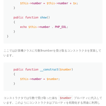
$this
-
>
number
=
$this
-
>
number
+
$x
;
}
public
function
show
(
)
{
echo
$this
-
>
number
.
PHP_EOL
;
}
}
ここでは計算機クラスに引数$numberを受け取るコンストラクタを実装して
います。
public
function
__construct
(
$number
)
{
$this
-
>
number
=
$number
;
}
コンストラクタでは引数で受け取った値を
プロパティに代入して
$number
います。このようにコンストラクタはプロパティを初期化する用途に利用し