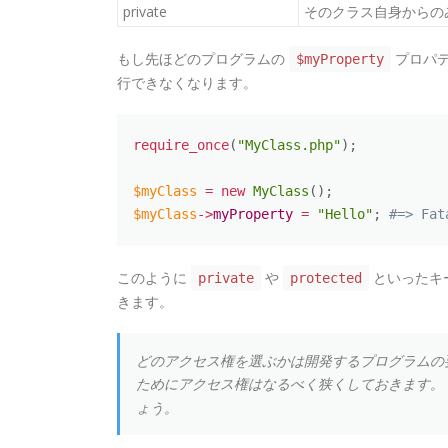
private
そのクラス自身からの
もし先ほどのプログラムの
プロパ
$myProperty
行できなくなります。
require_once
(
"MyClass.php"
)
;
$myClass
=
new
MyClass
(
)
;
$myClass
-
>
myProperty
=
"Hello"
;
#=> Fat
このように
や
といったキ
private
protected
きます。
どのアクセス権を選ぶかは開発するプログラムの
ためにアクセス権はなるべく狭くしておきます。
ょう。