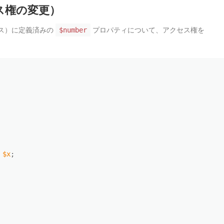
ス権の変更）
ス）に定義済みの
プロパティについて、アクセス権を
$number
$x
;