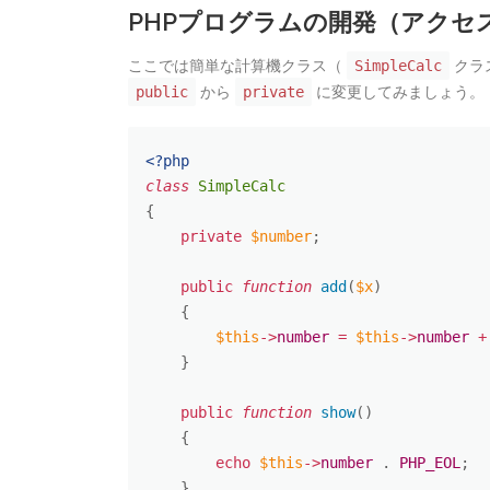
PHPプログラムの開発（アクセ
ここでは簡単な計算機クラス（
クラ
SimpleCalc
から
に変更してみましょう。
public
private
<?php
class
SimpleCalc
{
private
$number
;
public
function
add
(
$x
)
{
$this
-
>
number
=
$this
-
>
number
+
}
public
function
show
(
)
{
echo
$this
-
>
number
.
PHP_EOL
;
}