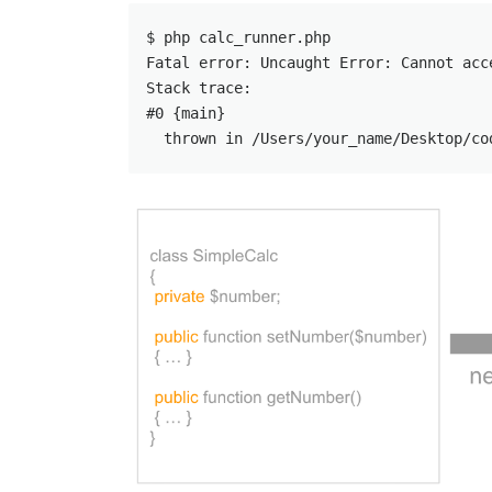
$ php calc_runner.php

Fatal error: Uncaught Error: Cannot acc
Stack trace:

#0 {main}

  thrown in /Users/your_name/Desktop/co