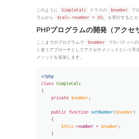
このように
クラスの
プ
SimpleCalc
$number
ラムから
を実行するとエ
$calc->number = 10;
PHPプログラムの開発（アクセ
ここまでのプログラムで
プロパティへの
$number
く使うアプローチとしてアクセサメソッドという手
メソッドを追加します。
<?php
class
SimpleCalc
{
private
$number
;
public
function
setNumber
(
$number
)
{
$this
-
>
number
=
$number
;
}