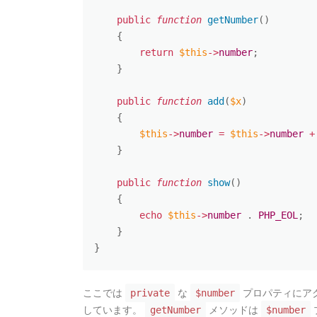
public
function
getNumber
(
)
{
return
$this
-
>
number
;
}
public
function
add
(
$x
)
{
$this
-
>
number
=
$this
-
>
number
+
}
public
function
show
(
)
{
echo
$this
-
>
number
.
PHP_EOL
;
}
}
ここでは
な
プロパティにア
private
$number
しています。
メソッドは
getNumber
$number