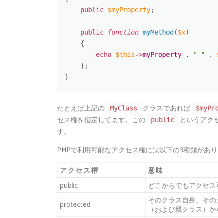
public
$myProperty
;
public
function
myMethod
(
$x
)
{
echo
$this
-
>
myProperty
.
" "
.
}
;
}
たとえば上記の
クラスであれば
MyClass
$myPr
セス権を指定してます。この
というアクセ
public
す。
PHPで利用可能なアクセス権には以下の3種類があ
アクセス権
意味
public
どこからでもアクセス
そのクラス自身、その
protected
（および親クラス）か