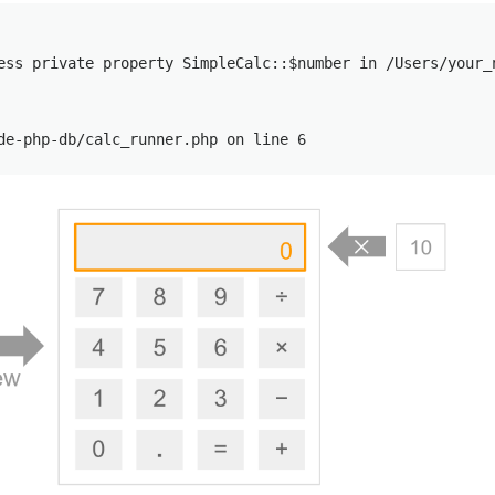
ess private property SimpleCalc::$number in /Users/your_n
de-php-db/calc_runner.php on line 6