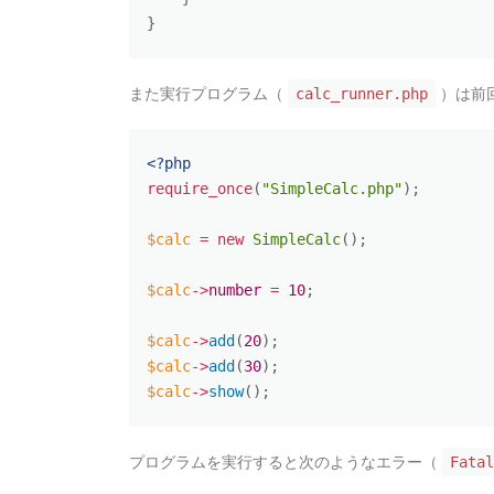
}
また実行プログラム（
）は前
calc_runner.php
<?php
require_once
(
"SimpleCalc.php"
)
;
$calc
=
new
SimpleCalc
(
)
;
$calc
-
>
number
=
10
;
$calc
-
>
add
(
20
)
;
$calc
-
>
add
(
30
)
;
$calc
-
>
show
(
)
;
プログラムを実行すると次のようなエラー（
Fatal